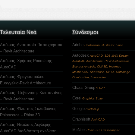
Τελευταία Νεά
Σύνδεσμοι
Απόψεις: Αναστασία Παπαχρήστου
Adobe
Photoshop, Illustrator, Flash
– Revit Architecture
Autodesk
AutoCAD, 3DS MAX Design,
Απόψεις: Χρήστος Ρουσιώτης-
AutoCAD Architecture, Revit Architecture,
AutoCAD
Ecotect Analysis, Civil 3D, Inventor,
Mechanical, Showcase, MAYA, Softimage,
Απόψεις: Φραγκοπούλου
Combustion, Impression
Ευαγγελία-Revit Architecture
Chaos Group
V-RAY
Απόψεις: Τζοβανάκης Κωσταντίνος
Corel
– Revit Architecture
Graphics Suite
Απόψεις: Φίλιππος Σκλαβούνος
Google
SketchUp
Rhinoceros – Rhino 3D
Graphisoft
ArchiCAD
Απόψεις: Νικόλαος Δέγλερης-
McNeel
Rhino 3D, Grasshopper
AutoCAD Δισδιάστατη σχεδίαση