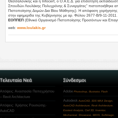
Θεσσαλονίκης και η Infocert, ο Ο.Α.Ε.Δ. για επιδότηση εκπαίδευ
Σπουδών Λουλάκης Πολυχρόνης & Συνεργάτες” πιστοποιήθηκε από
Πιστοποίησης Δομών Δια Βίου Μάθησης). Η απόφαση χορήγησης ά
στην εφημερίδα της Κυβέρνησης με αρ. Φύλου 2677-Β/9-11-2011. 
ΕΟΠΠΕΠ
(Εθνικό Οργανισμό Πιστοποίησης Προσόντων και Επαγγ
web:
www.loulakis.gr
Τελευταία Νεά
Σύνδεσμοι
Απόψεις: Αναστασία Παπαχρήστου
Adobe
Photoshop, Illustrator, Flash
– Revit Architecture
Autodesk
AutoCAD, 3DS MAX Design,
Απόψεις: Χρήστος Ρουσιώτης-
AutoCAD Architecture, Revit Architecture,
AutoCAD
Ecotect Analysis, Civil 3D, Inventor,
Mechanical, Showcase, MAYA, Softimage,