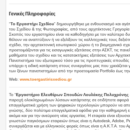
Γενικές Πληροφορίες
“
Το Εργαστήρι Σχεδίου
” δημιουργήθηκε με ενθουσιασμό και αγάπ
του Σχεδίου & της Φωτογραφίας, από τους αρχιτέκτονες Γρηγορί
Σκοπός του εργαστηρίου είναι να καθοδηγήσει με τον καλύτερο δ
θέλουν να αναπτύξουν ή να εξελίξουν τις καλλιτεχνικές τους δεξιότ
σχέδιο, την αρχιτεκτονική εσωτερικού χώρου ή το βιομηχανικό σχε
προετοιμάζονται για τις εισαγωγικές εξετάσεις στην ΑΣΚΤ, τις πανελ
μαθήματα του σχεδίου και τις κατατακτήριες εξετάσεις των Αρχιτε
Πανεπιστήμια του εξωτερικού τόσο για τις προπτυχιακές σπουδές ό
υπάρχει η ειδική κατάρτιση στους συνεργάτες μας που χρειάζεται 
των ξένων πανεπιστημίων από την προετοιμασία Portfolio έως τη
Web:
www.toergastirisxediou.gr
To “
Εργαστήριο Ελευθέρων Σπουδών Λουλάκης Πολυχρόνης 
παροχή ολοκληρωμένων λύσεων κατάρτισης σε οτιδήποτε αφορά 
επαγγελματικά χρήση των ψηφιακών τεχνολογιών μπορούν να απ
γνώσης, δύο πολύτιμα επαγγελματικά εφόδια για την καθημερινή ερ
ακόμα και για την ανεύρεση νέας εργασίας. Η εταιρεία είναι εξου
γνωστών παγκόσμιων εταιρειών όπως είναι η Autodesk, Adobe, Pea
συνεργάζεται και με ελληνικούς φορείς όπως είναι η Α.Κ.Τ.Α. του 