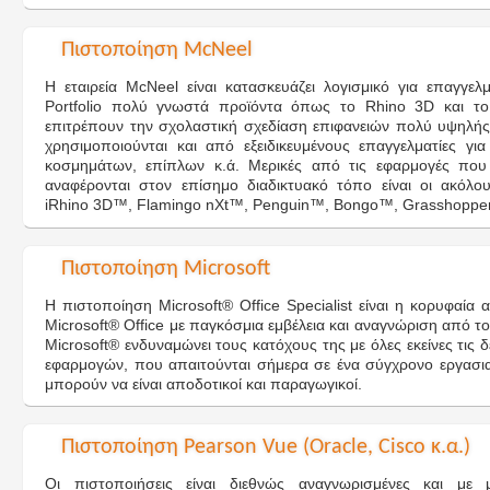
Πιστοποίηση McNeel
H εταιρεία McNeel είναι κατασκευάζει λογισμικό για επαγγελμ
Portfolio πολύ γνωστά προϊόντα όπως το Rhino 3D και το
επιτρέπουν την σχολαστική σχεδίαση επιφανειών πολύ υψηλής 
χρησιμοποιούνται και από εξειδικευμένους επαγγελματίες γι
κοσμημάτων, επίπλων κ.ά. Μερικές από τις εφαρμογές που 
αναφέρονται στον επίσημο διαδικτυακό τόπο είναι οι ακόλ
iRhino 3D™, Flamingo nXt™, Penguin™, Bongo™, Grasshopper
Πιστοποίηση Microsoft
Η πιστοποίηση Microsoft® Office Specialist είναι η κορυφαί
Microsoft® Office με παγκόσμια εμβέλεια και αναγνώριση από τ
Microsoft® ενδυναμώνει τους κατόχους της με όλες εκείνες τις 
εφαρμογών, που απαιτούνται σήμερα σε ένα σύγχρονο εργασιακ
μπορούν να είναι αποδοτικοί και παραγωγικοί.
Πιστοποίηση Pearson Vue (Oracle, Cisco κ.α.)
Οι πιστοποιήσεις είναι διεθνώς αναγνωρισμένες και μ