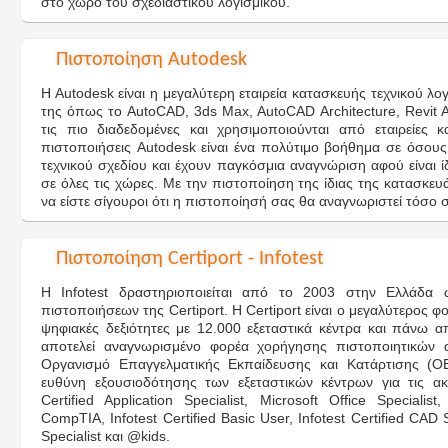
στο χώρο του σχεδιαστικού λογισμικού.
Πιστοποίηση Autodesk
H Autodesk είναι η μεγαλύτερη εταιρεία κατασκευής τεχνικού λ
της όπως το AutoCAD, 3ds Max, AutoCAD Architecture, Revit Arc
τις πιο διαδεδομένες και χρησιμοποιούνται από εταιρείες κ
πιστοποιήσεις Autodesk είναι ένα πολύτιμο βοήθημα σε όσου
τεχνικού σχεδίου και έχουν παγκόσμια αναγνώριση αφού είναι ίδι
σε όλες τις χώρες. Με την πιστοποίηση της ίδιας της κατασκευ
να είστε σίγουροι ότι η πιστοποίησή σας θα αναγνωριστεί τόσο 
Πιστοποίηση Certiport - Infotest
Η Infotest δραστηριοποιείται από το 2003 στην Ελλάδα 
πιστοποιήσεων της Certiport. Η Certiport είναι ο μεγαλύτερος
ψηφιακές δεξιότητες με 12.000 εξεταστικά κέντρα και πάνω απ
αποτελεί αναγνωρισμένο φορέα χορήγησης πιστοποιητικών 
Οργανισμό Επαγγελματικής Εκπαίδευσης και Κατάρτισης (ΟΕ
ευθύνη εξουσιοδότησης των εξεταστικών κέντρων για τις ακό
Certified Application Specialist, Microsoft Office Specialis
CompTIA, Infotest Certified Basic User, Infotest Certified CAD S
Specialist και @kids.