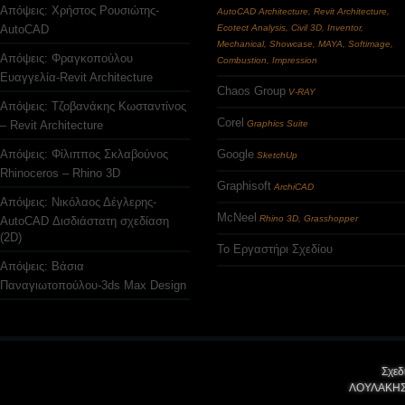
Απόψεις: Χρήστος Ρουσιώτης-
AutoCAD Architecture, Revit Architecture,
AutoCAD
Ecotect Analysis, Civil 3D, Inventor,
Mechanical, Showcase, MAYA, Softimage,
Απόψεις: Φραγκοπούλου
Combustion, Impression
Ευαγγελία-Revit Architecture
Chaos Group
V-RAY
Απόψεις: Τζοβανάκης Κωσταντίνος
Corel
– Revit Architecture
Graphics Suite
Απόψεις: Φίλιππος Σκλαβούνος
Google
SketchUp
Rhinoceros – Rhino 3D
Graphisoft
ArchiCAD
Απόψεις: Νικόλαος Δέγλερης-
McNeel
Rhino 3D, Grasshopper
AutoCAD Δισδιάστατη σχεδίαση
(2D)
Το Εργαστήρι Σχεδίου
Απόψεις: Βάσια
Παναγιωτοπούλου-3ds Max Design
Σχεδ
ΛΟΥΛΑΚΗΣ