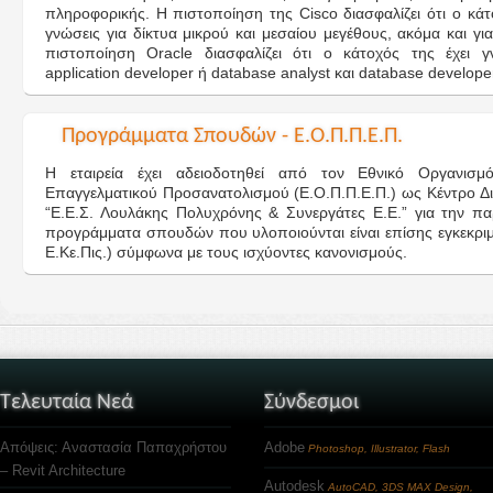
πληροφορικής. Η πιστοποίηση της Cisco διασφαλίζει ότι ο κάτο
γνώσεις για δίκτυα μικρού και μεσαίου μεγέθους, ακόμα και γ
πιστοποίηση Oracle διασφαλίζει ότι ο κάτοχός της έχει γ
application developer ή database analyst και database developer
Προγράμματα Σπουδών - Ε.Ο.Π.Π.Ε.Π.
Η εταιρεία έχει αδειοδοτηθεί από τον Εθνικό Οργανισ
Επαγγελματικού Προσανατολισμού (Ε.Ο.Π.Π.Ε.Π.) ως Κέντρο Δ
“Ε.Ε.Σ. Λουλάκης Πολυχρόνης & Συνεργάτες Ε.Ε.” για την πα
προγράμματα σπουδών που υλοποιούνται είναι επίσης εγκεκρι
Ε.Κε.Πις.) σύμφωνα με τους ισχύοντες κανονισμούς.
Τελευταία Νεά
Σύνδεσμοι
Απόψεις: Αναστασία Παπαχρήστου
Adobe
Photoshop, Illustrator, Flash
– Revit Architecture
Autodesk
AutoCAD, 3DS MAX Design,