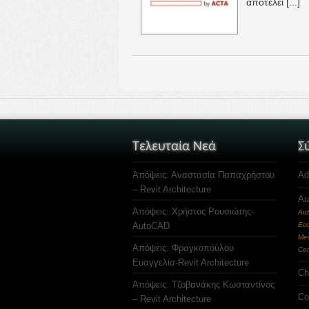
αποτελεί [...]
Τελευταία Νεά
Σ
Απόψεις: Αναστασία Παπαχρήστου
Ad
– Revit Architecture
Au
Απόψεις: Χρήστος Ρουσιώτης-
Aut
AutoCAD
Eco
Mec
Απόψεις: Φραγκοπούλου
Com
Ευαγγελία-Revit Architecture
Ch
Απόψεις: Τζοβανάκης Κωσταντίνος
Co
– Revit Architecture