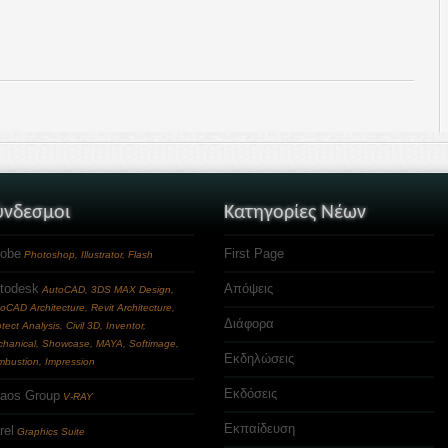
ύνδεσμοι
Κατηγορίες Νέων
obe
First Page
Photoshop, Illustrator, Flash
todesk
Απόψεις
AutoCAD, 3DS MAX Design,
oCAD Architecture, Revit Architecture,
Διάφορα
tect Analysis, Civil 3D, Inventor,
hanical, Showcase, MAYA, Softimage,
Εκδηλώσεις
bustion, Impression
Εκδόσεις
aos Group
V-RAY
Εκπαίδευση
rel
Graphics Suite