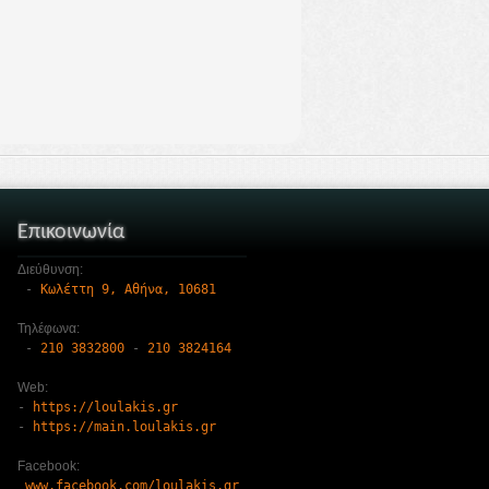
Επικοινωνία
Διεύθυνση:
 - 
Κωλέττη 9, Αθήνα, 10681
Τηλέφωνα:
 - 
210 3832800
 - 
210 3824164
Web:
- 
https://loulakis.gr
- 
https://main.loulakis.gr
Facebook:
www.facebook.com/loulakis.gr