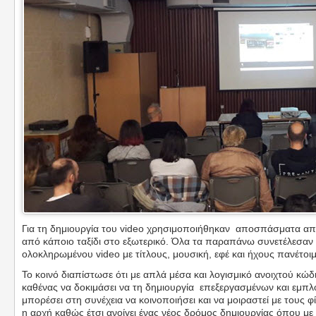
Για τη δημιουργία του video χρησιμοποιήθηκαν αποσπάσματα απ
από κάποιο ταξίδι στο εξωτερικό. Όλα τα παραπάνω συνετέλεσαν
ολοκληρωμένου video με τίτλους, μουσική, εφέ και ήχους πανέτοιμ
Το κοινό διαπίστωσε ότι με απλά μέσα και λογισμικό ανοιχτού κώ
καθένας να δοκιμάσει να τη δημιουργία επεξεργασμένων και εμπλ
μπορέσει στη συνέχεια να κοινοποιήσει και να μοιραστεί με τους φ
η αρχή καθώς έτσι ανοίγει ένας νέος δρόμος δημιουργίας όπου μ