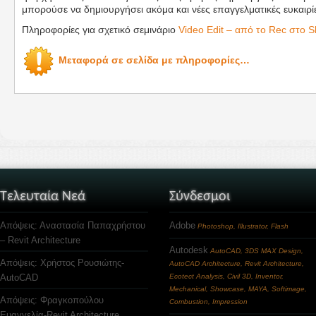
μπορούσε να δημιουργήσει ακόμα και νέες επαγγελματικές ευκαιρί
Πληροφορίες για σχετικό σεμινάριο
Video Edit – από το Rec στο 
Μεταφορά σε σελίδα με πληροφορίες…
Τελευταία Νεά
Σύνδεσμοι
Απόψεις: Αναστασία Παπαχρήστου
Adobe
Photoshop, Illustrator, Flash
– Revit Architecture
Autodesk
AutoCAD, 3DS MAX Design,
Απόψεις: Χρήστος Ρουσιώτης-
AutoCAD Architecture, Revit Architecture,
AutoCAD
Ecotect Analysis, Civil 3D, Inventor,
Mechanical, Showcase, MAYA, Softimage,
Απόψεις: Φραγκοπούλου
Combustion, Impression
Ευαγγελία-Revit Architecture