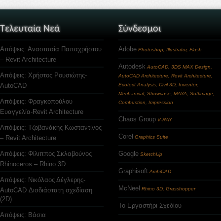
Τελευταία Νεά
Σύνδεσμοι
Απόψεις: Αναστασία Παπαχρήστου
Adobe
Photoshop, Illustrator, Flash
– Revit Architecture
Autodesk
AutoCAD, 3DS MAX Design,
Απόψεις: Χρήστος Ρουσιώτης-
AutoCAD Architecture, Revit Architecture,
AutoCAD
Ecotect Analysis, Civil 3D, Inventor,
Mechanical, Showcase, MAYA, Softimage,
Απόψεις: Φραγκοπούλου
Combustion, Impression
Ευαγγελία-Revit Architecture
Chaos Group
V-RAY
Απόψεις: Τζοβανάκης Κωσταντίνος
Corel
– Revit Architecture
Graphics Suite
Απόψεις: Φίλιππος Σκλαβούνος
Google
SketchUp
Rhinoceros – Rhino 3D
Graphisoft
ArchiCAD
Απόψεις: Νικόλαος Δέγλερης-
McNeel
Rhino 3D, Grasshopper
AutoCAD Δισδιάστατη σχεδίαση
(2D)
Το Εργαστήρι Σχεδίου
Απόψεις: Βάσια