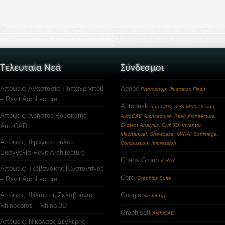
Τελευταία Νεά
Σύνδεσμοι
Απόψεις: Αναστασία Παπαχρήστου
Adobe
Photoshop, Illustrator, Flash
– Revit Architecture
Autodesk
AutoCAD, 3DS MAX Design,
Απόψεις: Χρήστος Ρουσιώτης-
AutoCAD Architecture, Revit Architecture,
AutoCAD
Ecotect Analysis, Civil 3D, Inventor,
Mechanical, Showcase, MAYA, Softimage,
Απόψεις: Φραγκοπούλου
Combustion, Impression
Ευαγγελία-Revit Architecture
Chaos Group
V-RAY
Απόψεις: Τζοβανάκης Κωσταντίνος
Corel
– Revit Architecture
Graphics Suite
Απόψεις: Φίλιππος Σκλαβούνος
Google
SketchUp
Rhinoceros – Rhino 3D
Graphisoft
ArchiCAD
Απόψεις: Νικόλαος Δέγλερης-