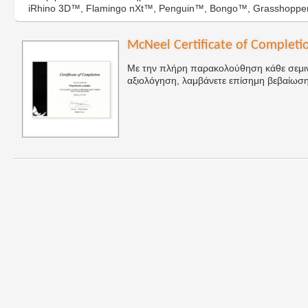
iRhino 3D™, Flamingo nXt™, Penguin™, Bongo™, Grasshopper
McNeel Certificate of Completi
Με την πλήρη παρακολούθηση κάθε σεμιν
αξιολόγηση, λαμβάνετε επίσημη βεβαίω