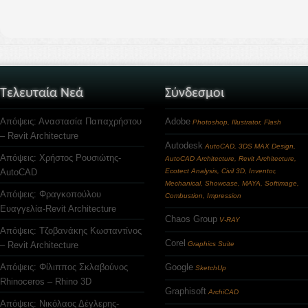
Τελευταία Νεά
Σύνδεσμοι
Απόψεις: Αναστασία Παπαχρήστου
Adobe
Photoshop, Illustrator, Flash
– Revit Architecture
Autodesk
AutoCAD, 3DS MAX Design,
Απόψεις: Χρήστος Ρουσιώτης-
AutoCAD Architecture, Revit Architecture,
AutoCAD
Ecotect Analysis, Civil 3D, Inventor,
Mechanical, Showcase, MAYA, Softimage,
Απόψεις: Φραγκοπούλου
Combustion, Impression
Ευαγγελία-Revit Architecture
Chaos Group
V-RAY
Απόψεις: Τζοβανάκης Κωσταντίνος
Corel
– Revit Architecture
Graphics Suite
Απόψεις: Φίλιππος Σκλαβούνος
Google
SketchUp
Rhinoceros – Rhino 3D
Graphisoft
ArchiCAD
Απόψεις: Νικόλαος Δέγλερης-