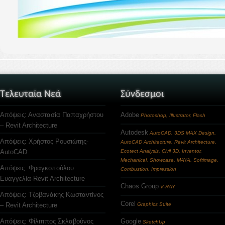
Τελευταία Νεά
Σύνδεσμοι
Απόψεις: Αναστασία Παπαχρήστου
Adobe
Photoshop, Illustrator, Flash
– Revit Architecture
Autodesk
AutoCAD, 3DS MAX Design,
Απόψεις: Χρήστος Ρουσιώτης-
AutoCAD Architecture, Revit Architecture,
AutoCAD
Ecotect Analysis, Civil 3D, Inventor,
Mechanical, Showcase, MAYA, Softimage,
Απόψεις: Φραγκοπούλου
Combustion, Impression
Ευαγγελία-Revit Architecture
Chaos Group
V-RAY
Απόψεις: Τζοβανάκης Κωσταντίνος
Corel
– Revit Architecture
Graphics Suite
Απόψεις: Φίλιππος Σκλαβούνος
Google
SketchUp